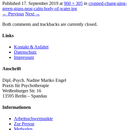
Published
17. September 2019
at
960 × 305
in
cropped-chang-qing-
green-grass-near-calm-body-of-water.jpg
← Previous
Next →
Both comments and trackbacks are currently closed.
Links
Kontakt & Anfahrt
Datenschutz
Impressum
Anschrift
Dipl.-Psych. Nadine Mariko Engel
Praxis für Psychotherapie
Weißenburger Str. 16
13595 Berlin – Spandau
Informationen
Arbeitsschwerpunkte
Zur Person
Methoden